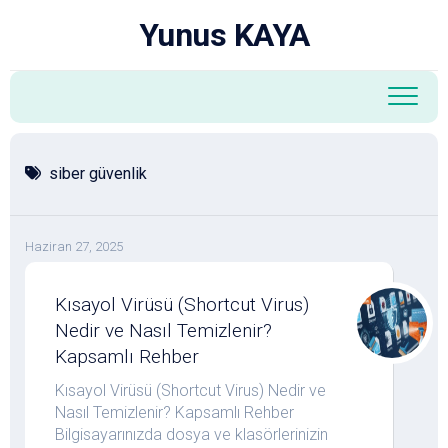
Skip
Yunus KAYA
to
content
siber güvenlik
Haziran 27, 2025
Kısayol Virüsü (Shortcut Virus)
Nedir ve Nasıl Temizlenir?
Kapsamlı Rehber
Kısayol Virüsü (Shortcut Virus) Nedir ve
Nasıl Temizlenir? Kapsamlı Rehber
Bilgisayarınızda dosya ve klasörlerinizin