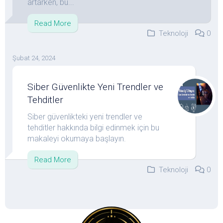
artarken, bu...
Read More
Teknoloji
0
Şubat 24, 2024
Siber Güvenlikte Yeni Trendler ve
Tehditler
Siber güvenlikteki yeni trendler ve
tehditler hakkında bilgi edinmek için bu
makaleyi okumaya başlayın.
Read More
Teknoloji
0