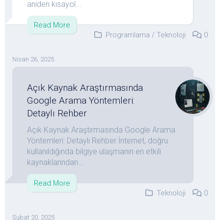
aniden kısayol...
Read More
Programlama
/
Teknoloji
0
Nisan 26, 2025
Açık Kaynak Araştırmasında
Google Arama Yöntemleri:
Detaylı Rehber
Açık Kaynak Araştırmasında Google Arama
Yöntemleri: Detaylı Rehber İnternet, doğru
kullanıldığında bilgiye ulaşmanın en etkili
kaynaklarından...
Read More
Teknoloji
0
Şubat 20, 2025