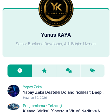
Yunus KAYA
Senior Backend Developer, Adli Bilişim Uzmanı
Yapay Zeka
Yapay Zeka Destekli Dolandırıcılıklar: Deepfake, Ses Klonlama ve Sahte İçeriklere Karşı Korunma Rehberi
Haziran 30, 2026
Programlama
/
Teknoloji
Kısayol Virüsü (Shortcut Virus) Nedir ve Nasıl Temizlenir? Kapsamlı Rehber