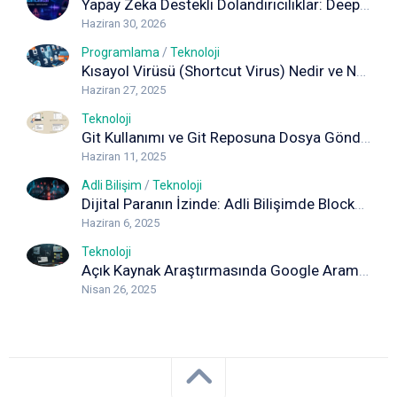
Yapay Zeka Destekli Dolandırıcılıklar: Deepfake, Ses Klonlama ve Sahte İçeriklere Karşı Korunma Rehberi
Haziran 30, 2026
Programlama
/
Teknoloji
Kısayol Virüsü (Shortcut Virus) Nedir ve Nasıl Temizlenir? Kapsamlı Rehber
Haziran 27, 2025
Teknoloji
Git Kullanımı ve Git Reposuna Dosya Gönderimi (Adım Adım Rehber)
Haziran 11, 2025
Adli Bilişim
/
Teknoloji
Dijital Paranın İzinde: Adli Bilişimde Blockchain Analizi
Haziran 6, 2025
Teknoloji
Açık Kaynak Araştırmasında Google Arama Yöntemleri: Detaylı Rehber
Nisan 26, 2025