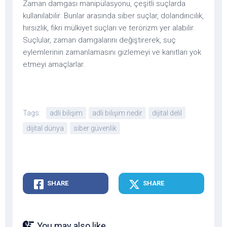
Zaman damgası manipülasyonu, çeşitli suçlarda
kullanılabilir. Bunlar arasında siber suçlar, dolandırıcılık,
hırsızlık, fikri mülkiyet suçları ve terörizm yer alabilir.
Suçlular, zaman damgalarını değiştirerek, suç
eylemlerinin zamanlamasını gizlemeyi ve kanıtları yok
etmeyi amaçlarlar.
Tags:
adli bilişim
adli bilişim nedir
dijital delil
dijital dünya
siber güvenlik
SHARE
SHARE
You may also like...