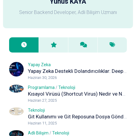
Yunus KAYA
Senior Backend Developer, Adli Bilişim Uzmanı
Yapay Zeka
Yapay Zeka Destekli Dolandırıcılıklar: Deepfake, Ses Klonlama ve Sahte İçeriklere Karşı Korunma Rehberi
Haziran 30, 2026
Programlama
/
Teknoloji
Kısayol Virüsü (Shortcut Virus) Nedir ve Nasıl Temizlenir? Kapsamlı Rehber
Haziran 27, 2025
Teknoloji
Git Kullanımı ve Git Reposuna Dosya Gönderimi (Adım Adım Rehber)
Haziran 11, 2025
Adli Bilişim
/
Teknoloji