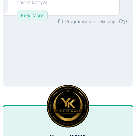
aniden kısayol...
Read More
Programlama
/
Teknoloji
0