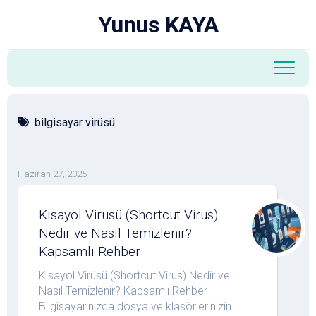
Skip
Yunus KAYA
to
content
bilgisayar virüsü
Haziran 27, 2025
Kısayol Virüsü (Shortcut Virus)
Nedir ve Nasıl Temizlenir?
Kapsamlı Rehber
Kısayol Virüsü (Shortcut Virus) Nedir ve
Nasıl Temizlenir? Kapsamlı Rehber
Bilgisayarınızda dosya ve klasörlerinizin