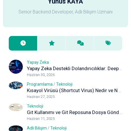
Yunus KAYA
Senior Backend Developer, Adli Bilişim Uzmanı
Yapay Zeka
Yapay Zeka Destekli Dolandırıcılıklar: Deepfake, Ses Klonlama ve Sahte İçeriklere Karşı Korunma Rehberi
Haziran 30, 2026
Programlama
/
Teknoloji
Kısayol Virüsü (Shortcut Virus) Nedir ve Nasıl Temizlenir? Kapsamlı Rehber
Haziran 27, 2025
Teknoloji
Git Kullanımı ve Git Reposuna Dosya Gönderimi (Adım Adım Rehber)
Haziran 11, 2025
Adli Bilişim
/
Teknoloji