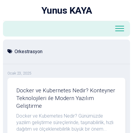
Skip
Yunus KAYA
to
content
Orkestrasyon
Ocak 23, 2025
Docker ve Kubernetes Nedir? Konteyner
Teknolojileri ile Modern Yazılım
Geliştirme
Docker ve Kubernetes Nedir? Günümüzde
yazılım geliştirme süreçlerinde, taşınabilirlik, hızlı
dağıtım ve ölçeklenebilirlik büyük bir önem...