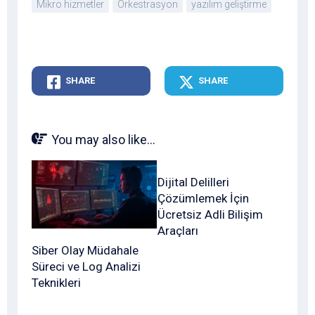
Mikro hizmetler
Orkestrasyon
yazılım geliştirme
SHARE
SHARE
You may also like...
Dijital Delilleri
Çözümlemek İçin
Ücretsiz Adli Bilişim
Araçları
Siber Olay Müdahale
Süreci ve Log Analizi
Teknikleri