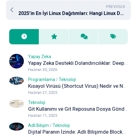
PREVIOUS
2025’in En İyi Linux Dağıtımları: Hangi Linux Dağıtımını Kullanmalıyım
Yapay Zeka
Yapay Zeka Destekli Dolandırıcılıklar: Deepfake, Ses Klonlama ve Sahte İçeriklere Karşı Korunma Rehberi
Haziran 30, 2026
Programlama
/
Teknoloji
Kısayol Virüsü (Shortcut Virus) Nedir ve Nasıl Temizlenir? Kapsamlı Rehber
Haziran 27, 2025
Teknoloji
Git Kullanımı ve Git Reposuna Dosya Gönderimi (Adım Adım Rehber)
Haziran 11, 2025
Adli Bilişim
/
Teknoloji
Dijital Paranın İzinde: Adli Bilişimde Blockchain Analizi