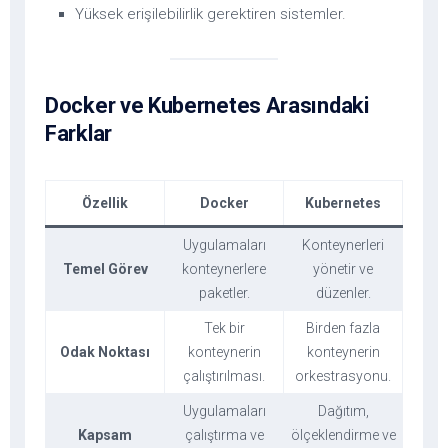
Yüksek erişilebilirlik gerektiren sistemler.
Docker ve Kubernetes Arasındaki
Farklar
Özellik
Docker
Kubernetes
Uygulamaları
Konteynerleri
Temel Görev
konteynerlere
yönetir ve
paketler.
düzenler.
Tek bir
Birden fazla
Odak Noktası
konteynerin
konteynerin
çalıştırılması.
orkestrasyonu.
Uygulamaları
Dağıtım,
Kapsam
çalıştırma ve
ölçeklendirme ve