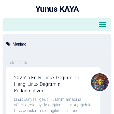
Skip
Yunus KAYA
to
content
Manjaro
Ocak 22, 2025
2025’in En İyi Linux Dağıtımları:
Hangi Linux Dağıtımını
Kullanmalıyım
Linux dünyası, çeşitli kullanım amacına
yönelik çok sayıda dağıtım sunar. Aşağıdaki
liste, popüler Linux dağıtımlarının öne...