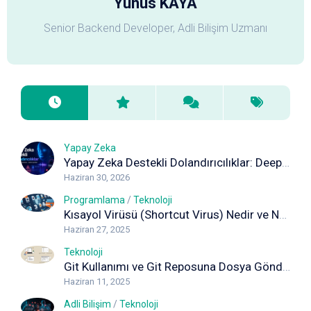
Yunus KAYA
Senior Backend Developer, Adli Bilişim Uzmanı
Yapay Zeka
Yapay Zeka Destekli Dolandırıcılıklar: Deepfake, Ses Klonlama ve Sahte İçeriklere Karşı Korunma Rehberi
Haziran 30, 2026
Programlama
/
Teknoloji
Kısayol Virüsü (Shortcut Virus) Nedir ve Nasıl Temizlenir? Kapsamlı Rehber
Haziran 27, 2025
Teknoloji
Git Kullanımı ve Git Reposuna Dosya Gönderimi (Adım Adım Rehber)
Haziran 11, 2025
Adli Bilişim
/
Teknoloji