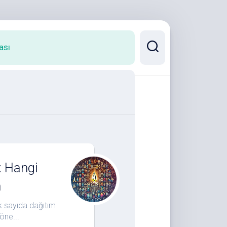
ası
: Hangi
m
k sayıda dağıtım
öne...