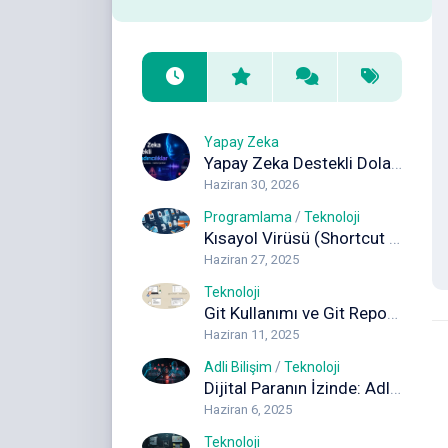
Yapay Zeka
Yapay Zeka Destekli Dolandırıcılıklar: Deepfake, Ses Klonlama ve Sahte İçeriklere Karşı Korunma Rehberi
Haziran 30, 2026
Programlama
/
Teknoloji
Kısayol Virüsü (Shortcut Virus) Nedir ve Nasıl Temizlenir? Kapsamlı Rehber
Haziran 27, 2025
Teknoloji
Git Kullanımı ve Git Reposuna Dosya Gönderimi (Adım Adım Rehber)
Haziran 11, 2025
Adli Bilişim
/
Teknoloji
Dijital Paranın İzinde: Adli Bilişimde Blockchain Analizi
Haziran 6, 2025
Teknoloji