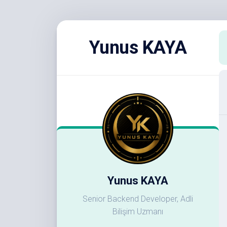
Skip
to
Yunus KAYA
content
Yunus KAYA
Senior Backend Developer, Adli
Bilişim Uzmanı