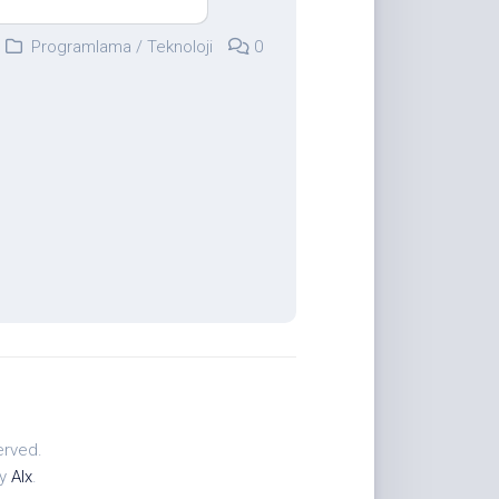
Programlama
/
Teknoloji
0
erved.
by
Alx
.