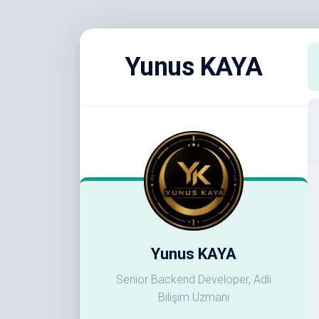
Skip
to
Yunus KAYA
content
Yunus KAYA
Senior Backend Developer, Adli
Bilişim Uzmanı