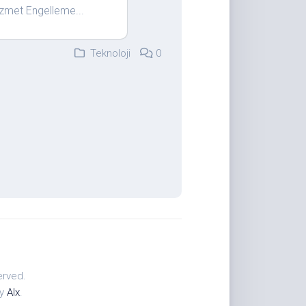
izmet Engelleme...
Teknoloji
0
erved.
by
Alx
.