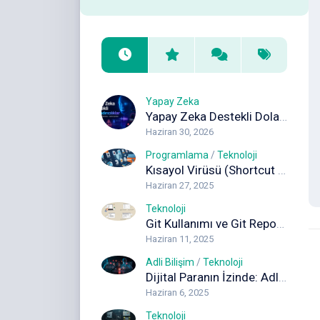
Yapay Zeka
Yapay Zeka Destekli Dolandırıcılıklar: Deepfake, Ses Klonlama ve Sahte İçeriklere Karşı Korunma Rehberi
Haziran 30, 2026
Programlama
/
Teknoloji
Kısayol Virüsü (Shortcut Virus) Nedir ve Nasıl Temizlenir? Kapsamlı Rehber
Haziran 27, 2025
Teknoloji
Git Kullanımı ve Git Reposuna Dosya Gönderimi (Adım Adım Rehber)
Haziran 11, 2025
Adli Bilişim
/
Teknoloji
Dijital Paranın İzinde: Adli Bilişimde Blockchain Analizi
Haziran 6, 2025
Teknoloji