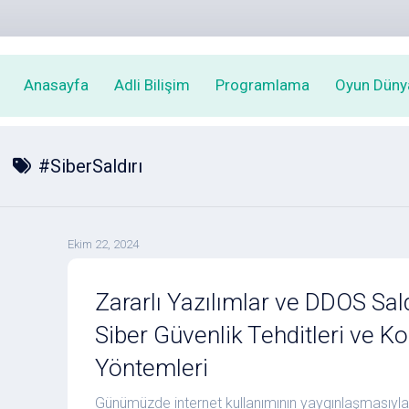
Anasayfa
Adli Bilişim
Programlama
Oyun Düny
#SiberSaldırı
Ekim 22, 2024
Zararlı Yazılımlar ve DDOS Saldı
Siber Güvenlik Tehditleri ve 
Yöntemleri
Günümüzde internet kullanımının yaygınlaşmasıyla bi