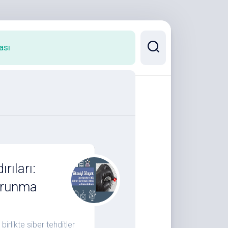
ası
rıları:
Korunma
rlikte siber tehditler