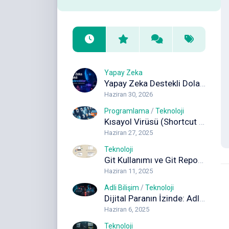
Yapay Zeka
Yapay Zeka Destekli Dolandırıcılıklar: Deepfake, Ses Klonlama ve Sahte İçeriklere Karşı Korunma Rehberi
Haziran 30, 2026
Programlama
/
Teknoloji
Kısayol Virüsü (Shortcut Virus) Nedir ve Nasıl Temizlenir? Kapsamlı Rehber
Haziran 27, 2025
Teknoloji
Git Kullanımı ve Git Reposuna Dosya Gönderimi (Adım Adım Rehber)
Haziran 11, 2025
Adli Bilişim
/
Teknoloji
Dijital Paranın İzinde: Adli Bilişimde Blockchain Analizi
Haziran 6, 2025
Teknoloji