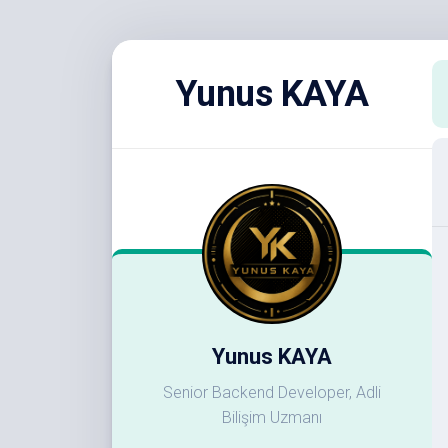
Skip
to
Yunus KAYA
content
Yunus KAYA
Senior Backend Developer, Adli
Bilişim Uzmanı