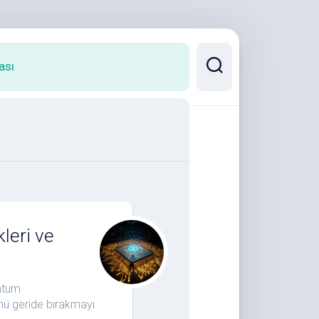
ası
leri ve
antum
ünü geride bırakmayı