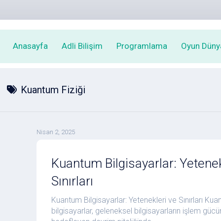
Anasayfa
Adli Bilişim
Programlama
Oyun Düny
Kuantum Fiziği
Nisan 2, 2025
Kuantum Bilgisayarlar: Yetenek
Sınırları
Kuantum Bilgisayarlar: Yetenekleri ve Sınırları Ku
bilgisayarlar, geleneksel bilgisayarların işlem güc