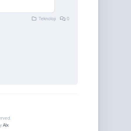
Teknoloji
0
erved.
by
Alx
.