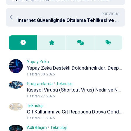
PREVIOUS
İnternet Güvenliğinde Oltalama Tehlikesi ve Önlemleri
Yapay Zeka
Yapay Zeka Destekli Dolandırıcılıklar: Deepfake, Ses Klonlama ve Sahte İçeriklere Karşı Korunma Rehberi
Haziran 30, 2026
Programlama
/
Teknoloji
Kısayol Virüsü (Shortcut Virus) Nedir ve Nasıl Temizlenir? Kapsamlı Rehber
Haziran 27, 2025
Teknoloji
Git Kullanımı ve Git Reposuna Dosya Gönderimi (Adım Adım Rehber)
Haziran 11, 2025
Adli Bilişim
/
Teknoloji